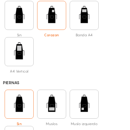
Sin
Corazon
Banda A4
A4 Vertical
PIERNAS
Sin
Muslos
Muslo izquierdo