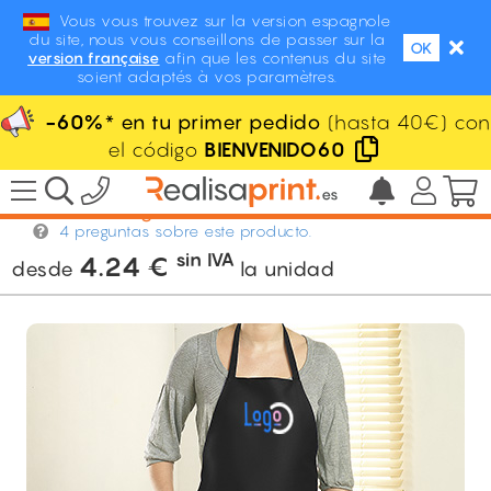
Vous vous trouvez sur la version espagnole
du site, nous vous conseillons de passer sur la
OK
version française
afin que les contenus du site
soient adaptés à vos paramètres.
-60%
* en tu primer pedido
(hasta 40€) con
el código
BIENVENIDO60
/
Ropa personalizada
/
Delantales
/
Delantal Glasgow
4 preguntas sobre este producto.
sin IVA
4.24
€
desde
la unidad