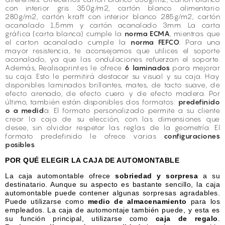
con interior gris 350g/m2, cartón blanco alimentario
280g/m2, cartón kraft con interior blanco 285g/m2, cartón
acanalado 1,5mm y cartón acanalado 3mm. La carta
gráfica (carta blanca) cumple la
norma ECMA
, mientras que
el carton acanalado cumple la
norma FEFCO
. Para una
mayor resistencia, te aconsejamos que utilices el soporte
acanalado, ya que las ondulaciones refuerzan el soporte.
Además, Realisaprint.es le ofrece
6
laminados
para mejorar
su caja. Esto le permitirá destacar su visual y su caja. Hay
disponibles laminados brillantes, mates, de tacto suave, de
efecto arenado, de efecto cuero y de efecto madera. Por
último, también están disponibles dos formatos:
predefinido
o a medid
a. El formato personalizado permite a su cliente
crear la caja de su elección, con las dimensiones que
desee, sin olvidar respetar las reglas de la geometría. El
formato predefinido le ofrece varias
configuraciones
posibles
.
POR QUÉ ELEGIR LA CAJA DE AUTOMONTABLE
La caja automontable ofrece
sobriedad y sorpresa
a su
destinatario. Aunque su aspecto es bastante sencillo, la caja
automontable puede contener algunas sorpresas agradables.
Puede utilizarse como
medio de almacenamiento
para los
empleados. La caja de automontaje también puede, y esta es
su función principal, utilizarse como
caja de regalo
.