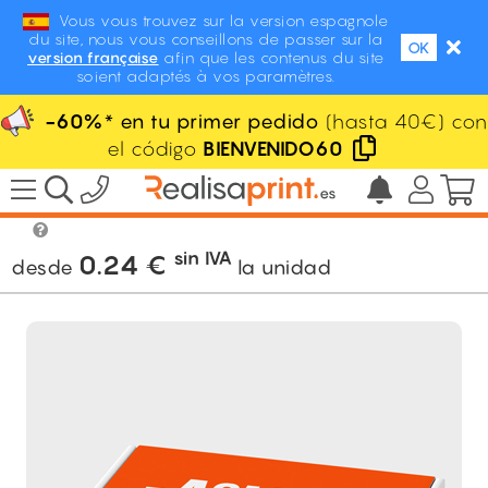
Vous vous trouvez sur la version espagnole
du site, nous vous conseillons de passer sur la
OK
version française
afin que les contenus du site
soient adaptés à vos paramètres.
-60%
* en tu primer pedido
(hasta 40€) con
el código
BIENVENIDO60
/
Packaging
/
Caja pequeña
/
Embalaje
automontable
sin IVA
0.24
€
desde
la unidad