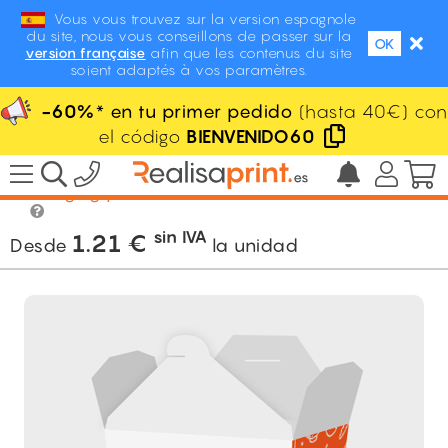
Vous vous trouvez sur la version espagnole
du site, nous vous conseillons de passer sur la
OK
version française
afin que les contenus du site
soient adaptés à vos paramètres.
-60%
* en tu primer pedido
(hasta 40€) con
el código
BIENVENIDO60
/
Packaging
/
Packaging alimentario
/
Packaging pasta
sin IVA
1.21
€
Desde
la unidad