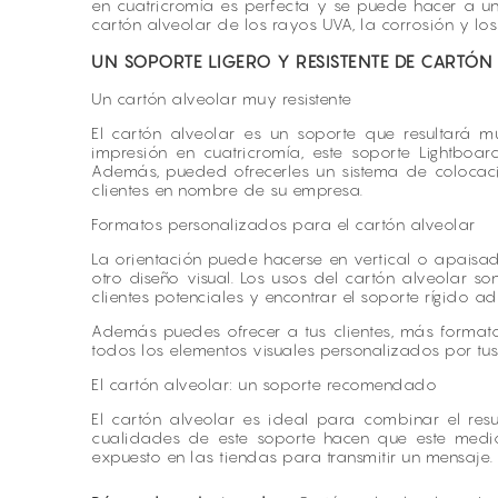
en cuatricromía es perfecta y se puede hacer a u
cartón alveolar de los rayos UVA, la corrosión y lo
UN SOPORTE LIGERO Y RESISTENTE DE CARTÓN
Un cartón alveolar muy resistente
El cartón alveolar es un soporte que resultará m
impresión en cuatricromía, este soporte Lightboar
Además, pueded ofrecerles un sistema de colocació
clientes en nombre de su empresa.
Formatos personalizados para el cartón alveolar
La orientación puede hacerse en vertical o apaisa
otro diseño visual. Los usos del cartón alveolar s
clientes potenciales y encontrar el soporte rígido
Además puedes ofrecer a tus clientes, más forma
todos los elementos visuales personalizados por tu
El cartón alveolar: un soporte recomendado
El cartón alveolar es ideal para combinar el resul
cualidades de este soporte hacen que este medio
expuesto en las tiendas para transmitir un mensaje. 