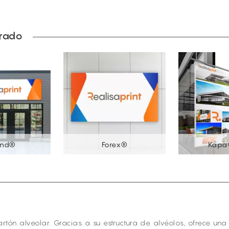
prado
ond®
Forex®
Kapa
cartón alveolar. Gracias a su estructura de alvéolos, ofrece u