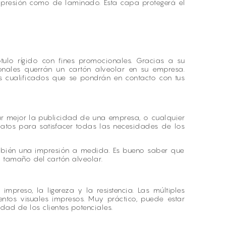
mpresión como de laminado. Esta capa protegerá el
tulo rígido con fines promocionales. Gracias a su
sionales querrán un cartón alveolar en su empresa.
es cualificados que se pondrán en contacto con tus
ar mejor la publicidad de una empresa, o cualquier
rmatos para satisfacer todas las necesidades de los
mbién una impresión a medida. Es bueno saber que
l tamaño del cartón alveolar.
mpreso, la ligereza y la resistencia. Las múltiples
tos visuales impresos. Muy práctico, puede estar
idad de los clientes potenciales.