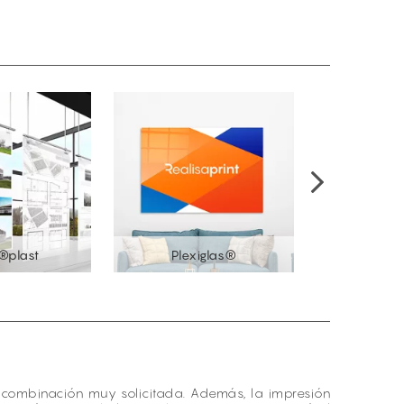
®plast
Plexiglas®
Paneles
na combinación muy solicitada. Además, la impresión