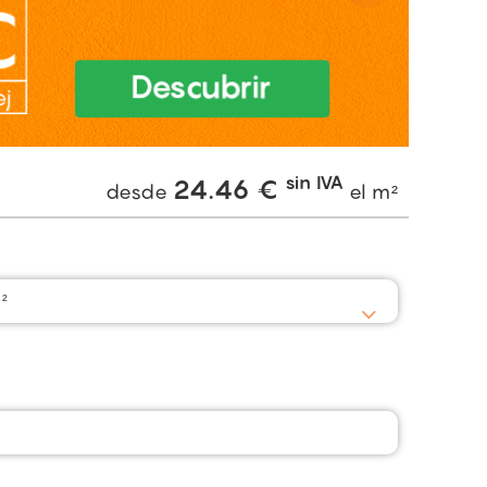
sin IVA
24.46
€
desde
el m²
²