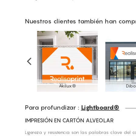
Nuestros clientes también han com
 rigidos
Akilux®
Dib
Para profundizar :
Lightboard®
IMPRESIÓN EN CARTÓN ALVEOLAR
Ligereza y resistencia son las palabras clave del 