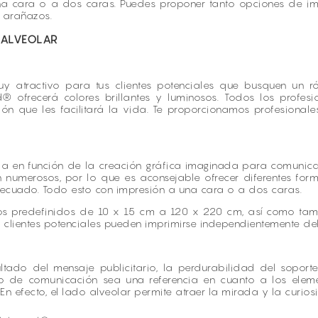
na cara o a dos caras. Puedes proponer tanto opciones de i
s arañazos.
 ALVEOLAR
uy atractivo para tus clientes potenciales que busquen un ró
d® ofrecerá colores brillantes y luminosos. Todos los profe
n que les facilitará la vida. Te proporcionamos profesional
da en función de la creación gráfica imaginada para comunic
on numerosos, por lo que es aconsejable ofrecer diferentes fo
 adecuado. Todo esto con impresión a una cara o a dos caras.
tos predefinidos de 10 x 15 cm a 120 x 220 cm, así como ta
s clientes potenciales pueden imprimirse independientemente de
tado del mensaje publicitario, la perdurabilidad del soporte i
 de comunicación sea una referencia en cuanto a los elemen
En efecto, el lado alveolar permite atraer la mirada y la curios