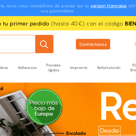
te, nous vous conseillons de passer sur la
version française
afin
vos paramètres.
n tu primer pedido
(hasta 40€) con el código
BIE
Contáctanos
Paneles
P
ibros
Adhesivos
Imprenta
Señalización
rígidos
St