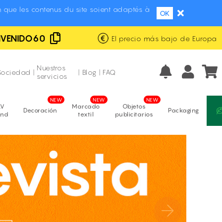
 que les contenus du site soient adaptés à
OK
NVENIDO60
El precio más bajo de Europa
Envío gratis y con marca blanca
Fabricación propia
Nuestros
Sociedad
|
|
Blog
|
FAQ
servicios
LV
Marcado
Objetos
Decoración
Packaging
and
textil
publicitarios