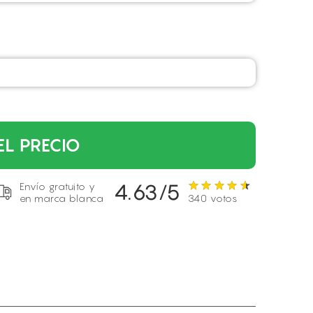
EL PRECIO
4.63/5
Envío gratuito y
en marca blanca
340 votos