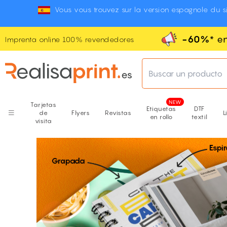
Vous vous trouvez sur la version espagnole du si
-60%
* e
Imprenta online 100% revendedores
Buscar un producto
Tarjetas
Etiquetas
DTF
de
Flyers
Revistas
L
en rollo
textil
visita