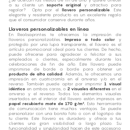
a su cliente un
soporte original
y atractivo para
regalar? Opta por el
llavero personalizable
. Este
elegante y resistente producto es un excelente regalo
que el consumidor conserve durante años.
Llaveros personalizables en línea
En Realisaprint.es te ofrecemos la impresión de
llaveros personalizables.
Impreso a todo color
y
protegido por una lupa transparente, el llavero es el
artículo promocional ideal para tus clientes. De hecho,
puede ofrecerse para agradecer o felicitar a sus
empleados o clientes, especialmente durante las
celebraciones de fin de año. Este llavero puede
imprimirse de borde a borde para obtener un
producto de alta calidad
. Además, le ofrecemos una
impresión en cuatricromía en el anverso y/o en el
reverso. También puede optar por imprimir
1 visual
idéntico
en ambas caras, o
2 visuales diferentes
en el
anverso y el reverso. Todos los elementos visuales
insertados en el interior del llavero están impresos en
papel recubierto mate de 170 g/m².
Esta herramienta
de comunicación tiene muchas ventajas. Se puede
personalizar con una bonita foto o con el logotipo de
tu cliente. Este llavero es duradero y ofrece a tus
clientes una gran visibilidad a largo plazo. Su
funcionalidad y singularidad hacen de este accesorio