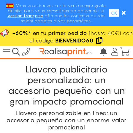
Vous vous trouvez sur la version espagnole
du site, nous vous conseillons de passer sur la
OK
version française
afin que les contenus du site
soient adaptés à vos paramètres.
-60%
* en tu primer pedido
(hasta 40€) con
el código
BIENVENIDO60
Llavero publicitario
personalizado: un
accesorio pequeño con un
gran impacto promocional
Llavero personalizable en línea: un
accesorio pequeño con un enorme valor
promocional