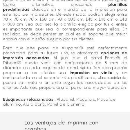
Como alternativa, ofrecemos
plantillas
predefinidas
clásicas en el mundo de la impresión para
este tipo de impresiones. De este modo, podrán elegir entre
70 x 70 cm, 70 x 150 cm, 70 x 303 cm, 145 x 145 cm o 148
x 303 cm. Sea cual sea la plantilla elegida por tus clientes,
es importante que sea la correspondiente para ellos. En
realidad, se debe penser en cual es el soporte que mejor
encaja con el diseño elegido por tus clientes.
Para que este panel de Alupanel® esté perfectamente
preparado para su futuro uso, te ofrecemos
opciones de
impresión adecuadas
. Al igual que el panel Forex®, el
Dibond® puede venir con perforaciones de 8 mm de
diámetro en cada esquina del panel rígido. También podrás
proponer a tus clientes una
impresión en vinilo
y un
contracolado en el soporte. Este plastificado, ultrarresistente,
puede ser mate o brillante según las necesidades de tus
clientes. Además, proporciona al panel una mayor duración.
Búsquedas relacionadas :
Alupanel
,
Placa alu
,
Placa de
aluminio
,
Alu dibond
,
Panel de aluminio
Las ventajas de imprimir con
nosotros