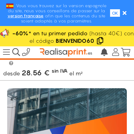
Vous vous trouvez sur la version espagnole
du site, nous vous conseillons de passer sur la
OK
version française
afin que les contenus du site
soient adaptés à vos paramètres.
-60%
* en tu primer pedido
(hasta 40€) con
el código
BIENVENIDO60
/
Señalización
/
Paneles rígidos
/
Dibond®
sin IVA
28.56
€
desde
el m²