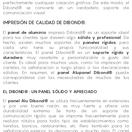
perfectamente cualquier creación gráfica. De este modo, el
Dibond® se convierte en un verdadero soporte de
comunicación visual.
IMPRESIÓN DE CALIDAD DE DIBOND®.
El
panel de aluminio
impreso Dibond® es un soporte ideal
para tus clientes que deseen algo
sólido y profesional
. De
hecho, existen muchos soportes de
paneles rígidos
, pero
cada uno tiene su propia funcionalidad y sus
características. El panel Dibond® es un
soporte rígido y
duradero
, muy resistente y personalizable a gusto del
cliente. Es ideal para muchos usos, como la impresión de
carteles, la señalización a largo plazo o las decoraciones
sólidas. En resumen, el
panel Alupanel Dibond®
puede
corresponderse con las necesidades de muchos de tus
clientes.
EL DIBOND® : UN PANEL SÓLIDO Y APRECIADO
El
panel Alu Dibond®
se utiliza frecuentemente en exteriores
y por una buena razón, es muy fuerte y ofrece una
durabilidad extrema. Se trata de un soporte de
comunicación rígido que se imprime frecuentemente para
realizar rótulos para todo tipo de establecimientos como
tiendas, bancos, restaurantes, etc. Pero también para la
señalización exterior, la decoración, y mucho más. El cartel