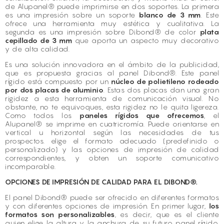
de Alupanel® puede imprimirse en dos soportes. La primera
es una impresión sobre un soporte
blanco de 3 mm
. Este
ofrece una herramienta muy estética y cualitativa. La
segunda es una impresión sobre Dibond® de color
plata
cepillado de 3 mm
que aporta un aspecto muy decorativo
y de alta calidad.
Es una solución innovadora en el ámbito de la publicidad,
que es propuesta gracias al panel Dibond®. Este panel
rígido está compuesto por un
núcleo de polietileno rodeado
por dos placas de aluminio
. Estas dos placas dan una gran
rigidez a esta herramienta de comunicación visual. No
obstante, no te equivoques, esta rigidez no le quita ligereza.
Como todos los
paneles rígidos que ofrecemos
, el
Alupanel® se imprime en cuatricromía. Puede orientarse en
vertical u horizontal según las necesidades de tus
prospectos. elige el formato adecuado (predefinido o
personalizado) y las opciones de impresión de calidad
correspondientes, y obten un soporte comunicativo
incomparable.
OPCIONES DE IMPRESIÓN DE CALIDAD PARA EL DIBOND®.
El panel Dibond® puede ser ofrecido en diferentes formatos
y con diferentes opciones de impresión. En primer lugar,
los
formatos son personalizables
, es decir, que es el cliente
quien elige la altura y la anchura de su futuro panel rígido.