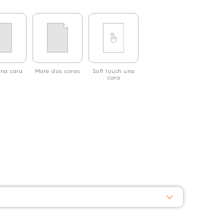
na cara
Mate dos caras
Soft touch una
cara