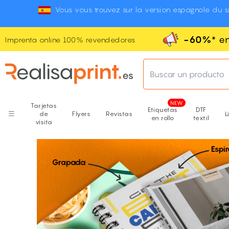
Vous vous trouvez sur la version espagnole du si
-60%
* e
Imprenta online 100% revendedores
Buscar un producto
Tarjetas
Etiquetas
DTF
de
Flyers
Revistas
L
en rollo
textil
visita