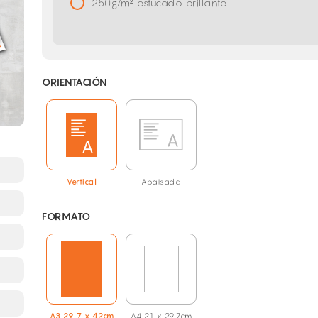
250g/m² estucado brillante
ORIENTACIÓN
Vertical
Apaisada
FORMATO
A3 29,7 x 42cm
A4 21 x 29,7cm