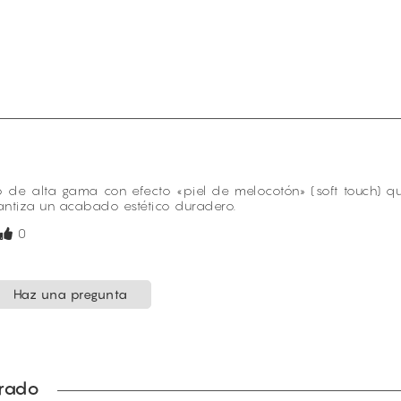
o de alta gama con efecto «piel de melocotón» (soft touch)
rantiza un acabado estético duradero.
0
Haz una pregunta
prado