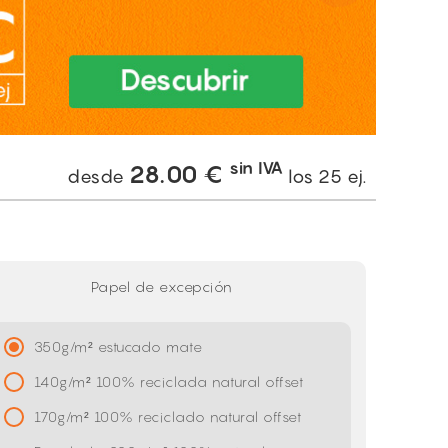
sin IVA
28.00
€
desde
los
25
ej.
Papel de excepción
350g/m² estucado mate
140g/m² 100% reciclada natural offset
170g/m² 100% reciclado natural offset