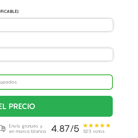
FICABLE)
rupados
EL PRECIO
4.87/5
Envío gratuito y
en marca blanca
323 votos