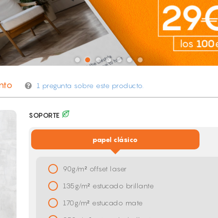
nto
1 pregunta sobre este producto.
SOPORTE
papel clásico
90g/m² offset laser
135g/m² estucado brillante
170g/m² estucado mate