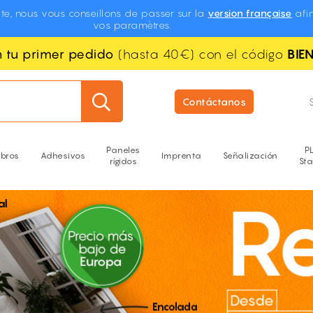
te, nous vous conseillons de passer sur la
version française
afin
vos paramètres.
n tu primer pedido
(hasta 40€) con el código
BIE
Contáctanos
Paneles
P
ibros
Adhesivos
Imprenta
Señalización
rígidos
St