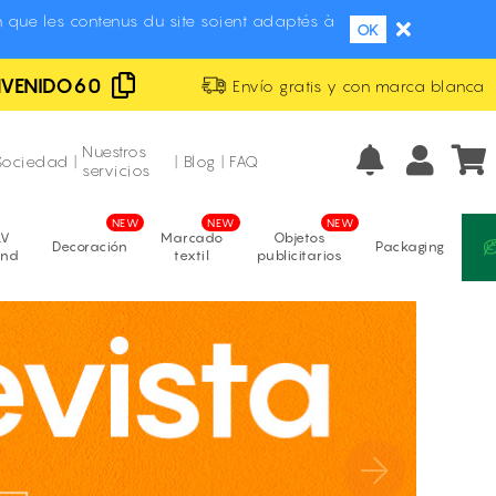
 que les contenus du site soient adaptés à
OK
NVENIDO60
Envío gratis y con marca blanca
Fabricación propia
El precio más bajo de Europa
Nuestros
Sociedad
|
|
Blog
|
FAQ
servicios
LV
Marcado
Objetos
Decoración
Packaging
and
textil
publicitarios