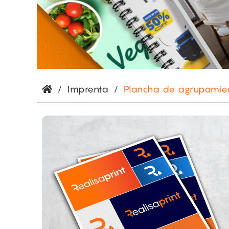
/
Imprenta
/
Plancha de agrupamie