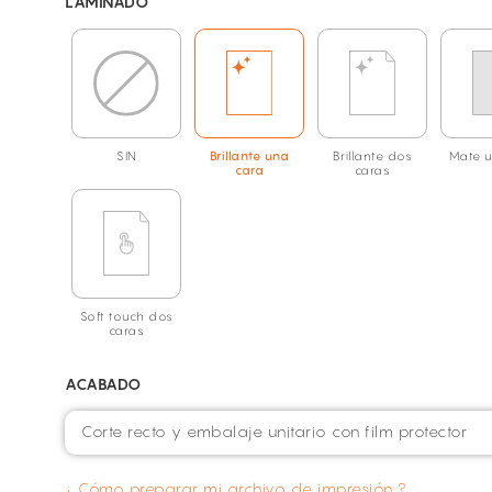
LAMINADO
SIN
Brillante una
Brillante dos
Mate u
cara
caras
Soft touch dos
caras
ACABADO
Corte recto y embalaje unitario con film protector
¿ Cómo preparar mi archivo de impresión ?