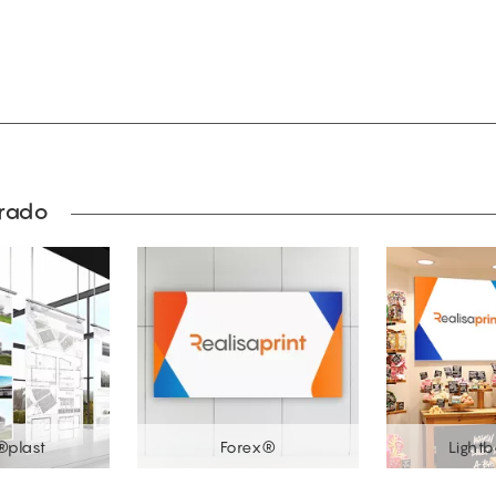
prado
plast
Forex®
Light