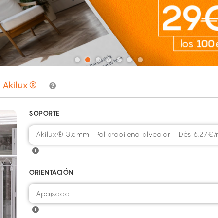
Akilux®
SOPORTE
Akilux® 3,5mm -Polipropileno alveolar - Dès 6.27€/
ORIENTACIÓN