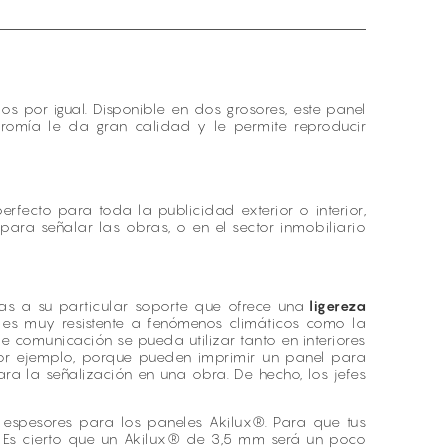
s por igual. Disponible en dos grosores, este panel
cromía le da gran calidad y le permite reproducir
fecto para toda la publicidad exterior o interior,
 para señalar las obras, o en el sector inmobiliario
as a su particular soporte que ofrece una
ligereza
® es muy resistente a fenómenos climáticos como la
de comunicación se pueda utilizar tanto en interiores
 por ejemplo, porque pueden imprimir un panel para
ara la señalización en una obra. De hecho, los jefes
 espesores para los paneles Akilux®. Para que tus
el. Es cierto que un Akilux® de 3,5 mm será un poco