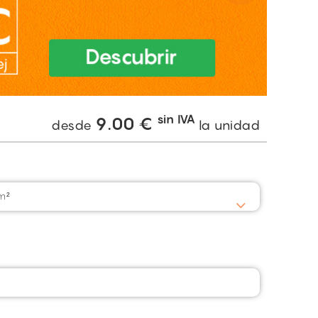
sin IVA
9.00
€
desde
la unidad
m²