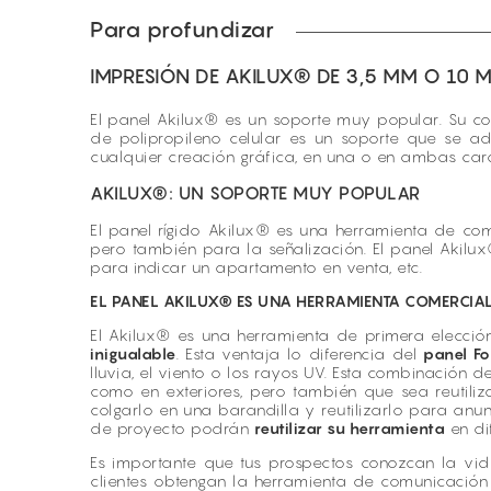
Para profundizar
IMPRESIÓN DE AKILUX® DE 3,5 MM O 10 
El panel Akilux® es un soporte muy popular. Su com
de polipropileno celular es un soporte que se ad
cualquier creación gráfica, en una o en ambas car
AKILUX®: UN SOPORTE MUY POPULAR
El panel rígido Akilux® es una herramienta de com
pero también para la señalización. El panel Akilu
para indicar un apartamento en venta, etc.
EL PANEL AKILUX® ES UNA HERRAMIENTA COMERCIAL
El Akilux® es una herramienta de primera elecció
inigualable
. Esta ventaja lo diferencia del
panel F
lluvia, el viento o los rayos UV. Esta combinación d
como en exteriores, pero también que sea reutiliz
colgarlo en una barandilla y reutilizarlo para anun
de proyecto podrán
reutilizar su herramienta
en di
Es importante que tus prospectos conozcan la vid
clientes obtengan la herramienta de comunicación v