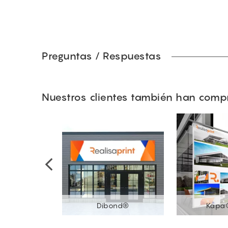
Preguntas / Respuestas
Nuestros clientes también han com
 rigidos
Dibond®
Kapa®