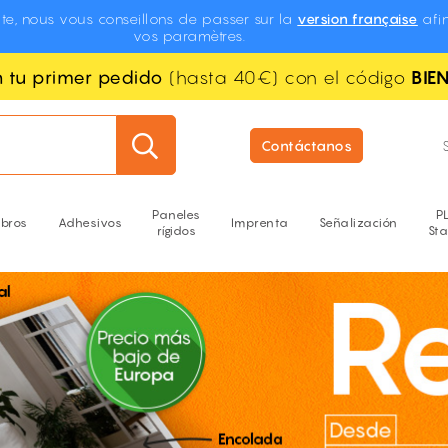
te, nous vous conseillons de passer sur la
version française
afin
vos paramètres.
n tu primer pedido
(hasta 40€) con el código
BIE
Contáctanos
Paneles
P
ibros
Adhesivos
Imprenta
Señalización
rígidos
St