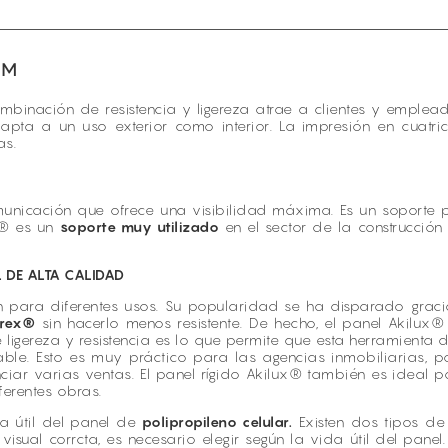
MM
binación de resistencia y ligereza atrae a clientes y empleado
apta a un uso exterior como interior. La impresión en cuatri
as.
unicación que ofrece una visibilidad máxima. Es un soporte per
x® es un
soporte muy utilizado
en el sector de la construcción
 DE ALTA CALIDAD
n para diferentes usos. Su popularidad se ha disparado graci
orex®
sin hacerlo menos resistente. De hecho, el panel Akilux
e ligereza y resistencia es lo que permite que esta herramienta 
able. Esto es muy práctico para las agencias inmobiliarias,
ciar varias ventas. El panel rígido Akilux® también es ideal p
ferentes obras.
a útil del panel de
polipropileno celular.
Existen dos tipos de
isual corrcta, es necesario elegir según la vida útil del pan