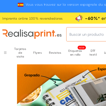
Vous vous trouvez sur la version espagnole du si
-60%
* e
Imprenta online 100% revendedores
Buscar un producto
Tarjetas
Etiquetas
DTF
de
Flyers
Revistas
L
en rollo
textil
visita