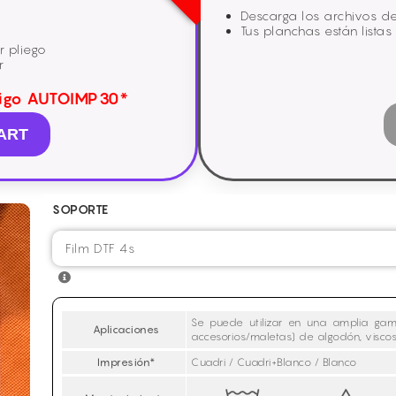
Descarga los archivos d
Tus planchas están listas
r pliego
r
digo
AUTOIMP30*
MART
SOPORTE
Se puede utilizar en una amplia gama 
Aplicaciones
accesorios/maletas) de algodón, viscos
Impresión*
Cuadri / Cuadri+Blanco / Blanco