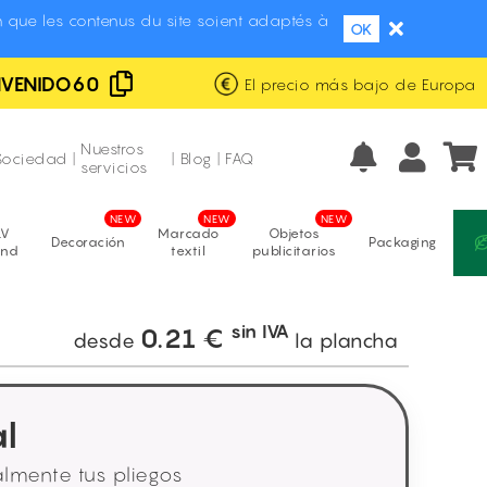
 que les contenus du site soient adaptés à
OK
NVENIDO60
El precio más bajo de Europa
Envío gratis y con marca blanca
Fabricación propia
Nuestros
Sociedad
|
|
Blog
|
FAQ
servicios
LV
Marcado
Objetos
Decoración
Packaging
and
textil
publicitarios
sin IVA
0.21
€
desde
la plancha
l
mente tus pliegos