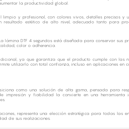
 aumentar la productividad global.
al limpio y profesional, con colores vivos, detalles precisos 
o un resultado estético de alto nivel, adecuado tanto para 
o. La lámina DTF 4 segundos está diseñada para conservar sus
calidad, color o adherencia.
adicional, ya que garantiza que el producto cumple con las 
ite utilizarlo con total confianza, incluso en aplicaciones en co
osiciona como una solución de alta gama, pensada para resp
de impresión y fiabilidad la convierte en una herramienta 
es.
aciones, representa una elección estratégica para todas las em
dad de sus realizaciones.