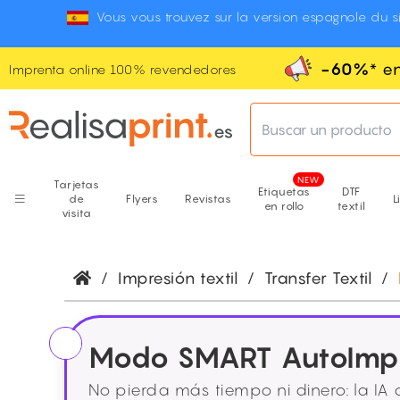
Vous vous trouvez sur la version espagnole du si
-60%
* e
Imprenta online 100% revendedores
Buscar un producto
Tarjetas
Etiquetas
DTF
de
Flyers
Revistas
L
en rollo
textil
visita
/
Impresión textil
/
Transfer Textil
/
Modo SMART AutoImp
No pierda más tiempo ni dinero: la IA 