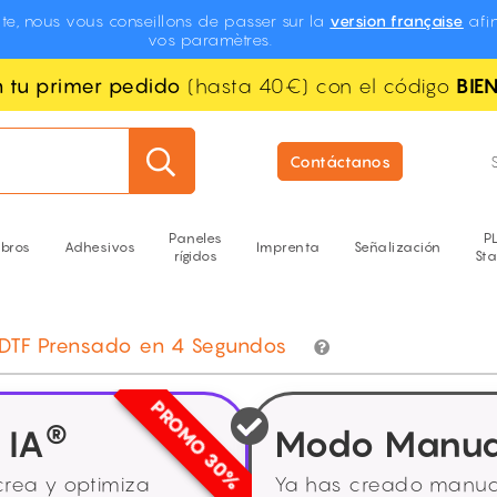
te, nous vous conseillons de passer sur la
version française
afin
vos paramètres.
n tu primer pedido
(hasta 40€) con el código
BIE
Contáctanos
Paneles
P
ibros
Adhesivos
Imprenta
Señalización
rígidos
St
DTF Prensado en 4 Segundos
PROMO 30%
®
 IA
Modo Manua
crea y optimiza
Ya has creado manual