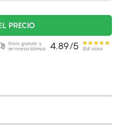
EL PRECIO
4.89/5
Envío gratuito y
en marca blanca
154 votos