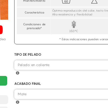
Mantenimiento
Óptima reproducción del color, tacto fi
Característica
Alta resistencia y flexibilidad
Condiciones de
prensado*
150°C
ídeo
* Estas indicaciones pueden variar
TIPO DE PELADO
Pelado en caliente
ACABADO FINAL
Mate