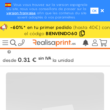
Vous vous trouvez sur la version espagnole
du site, nous vous conseillons de passer sur la
OK
version française
afin que les contenus du site
soient adaptés à vos paramètres.
-60%
* en tu primer pedido
(hasta 40€) con
el código
BIENVENIDO60
/
Stand / PLV / Eventos
/
Expositor de
mesa PLV
/
Carteles sobremesa
sin IVA
0.31
€
desde
la unidad