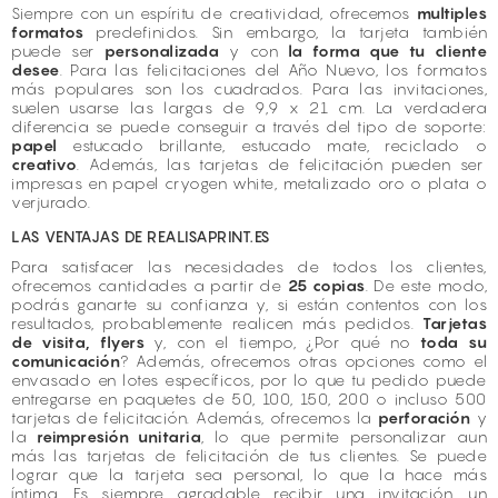
Siempre con un espíritu de creatividad, ofrecemos
multiples
formatos
predefinidos. Sin embargo, la tarjeta también
puede ser
personalizada
y con
la forma que tu cliente
desee
. Para las felicitaciones del Año Nuevo, los formatos
más populares son los cuadrados. Para las invitaciones,
suelen usarse las largas de 9,9 x 21 cm. La verdadera
diferencia se puede conseguir a través del tipo de soporte:
papel
estucado brillante, estucado mate, reciclado o
creativo
. Además, las tarjetas de felicitación pueden ser
impresas en papel cryogen white, metalizado oro o plata o
verjurado.
LAS VENTAJAS DE REALISAPRINT.ES
Para satisfacer las necesidades de todos los clientes,
ofrecemos cantidades a partir de
25 copias
. De este modo,
podrás ganarte su confianza y, si están contentos con los
resultados, probablemente realicen más pedidos.
Tarjetas
de visita, flyers
y, con el tiempo, ¿Por qué no
toda su
comunicación
? Además, ofrecemos otras opciones como el
envasado en lotes específicos, por lo que tu pedido puede
entregarse en paquetes de 50, 100, 150, 200 o incluso 500
tarjetas de felicitación. Además, ofrecemos la
perforación
y
la
reimpresión unitaria
, lo que permite personalizar aun
más las tarjetas de felicitación de tus clientes. Se puede
lograr que la tarjeta sea personal, lo que la hace más
íntima. Es siempre agradable recibir una invitación, un