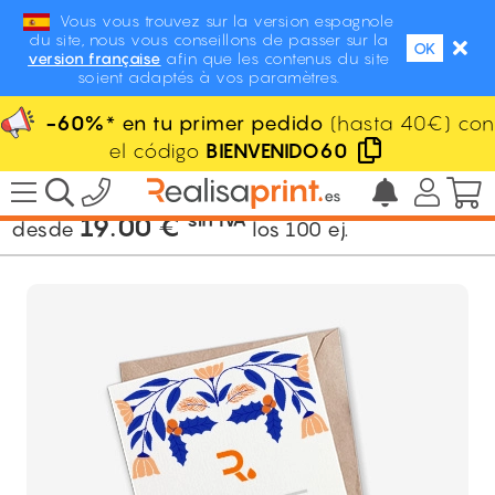
Vous vous trouvez sur la version espagnole
du site, nous vous conseillons de passer sur la
OK
version française
afin que les contenus du site
soient adaptés à vos paramètres.
-60%
* en tu primer pedido
(hasta 40€) con
el código
BIENVENIDO60
/
Papelería
/
Tarjeta de felicitación
sin IVA
19.00
€
desde
los
100
ej.