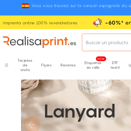
Vous vous trouvez sur la version espagnole du si
-60%
* e
Imprenta online 100% revendedores
Buscar un producto
Tarjetas
Etiquetas
DTF
de
Flyers
Revistas
L
en rollo
textil
visita