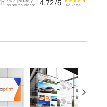
4.72/5
Envío gratuito y
en marca blanca
143 votos