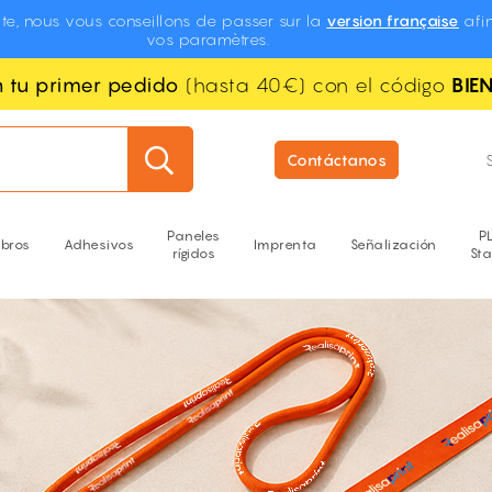
te, nous vous conseillons de passer sur la
version française
afin
vos paramètres.
n tu primer pedido
(hasta 40€) con el código
BIE
Contáctanos
Paneles
P
ibros
Adhesivos
Imprenta
Señalización
rígidos
St