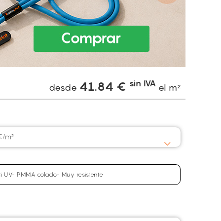
sin IVA
41.84
€
desde
el m²
€/m²
Anti UV- PMMA colado- Muy resistente