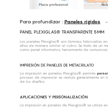
 rigidos
Placa profesional
Aki
Para profundizar :
Paneles rigidos
PANEL PLEXIGLAS® TRANSPARENTE 5MM
Los paneles Plexiglas® son láminas fabricadas en m
ellas de manera similar al vidrio. Se trata de un m
como panel informativo, herramienta de comunicació
IMPRESIÓN DE PANELES DE METACRILATO
La impresión en paneles Plexiglas® permite
person
proceso de impresión se realiza generalmente en la
de los diseños.
APLICACIONES Y PERSONALIZACIÓN
La impresión en paneles de Plexiglas® se utiliza e