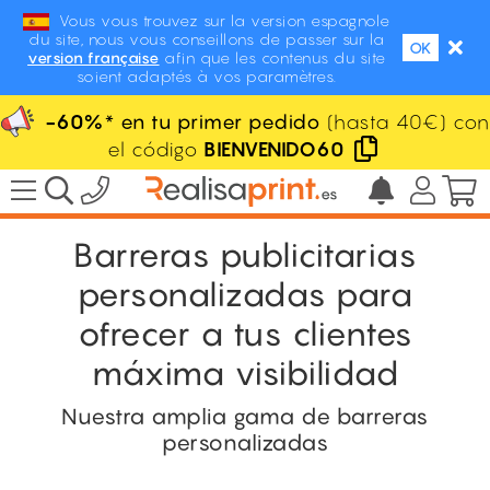
Vous vous trouvez sur la version espagnole
du site, nous vous conseillons de passer sur la
OK
version française
afin que les contenus du site
soient adaptés à vos paramètres.
-60%
* en tu primer pedido
(hasta 40€) con
el código
BIENVENIDO60
Barreras publicitarias
personalizadas para
ofrecer a tus clientes
máxima visibilidad
Nuestra amplia gama de barreras
personalizadas