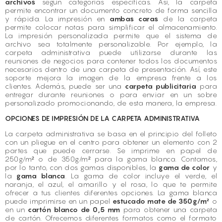
archivos
según categorías específicas. Así, la carpeta
permite encontrar un documento concreto de forma sencilla
y rápida. La impresión en
ambas caras
de la carpeta
permite colocar notas para simplificar el almacenamiento.
La impresión personalizada permite que el sistema de
archivo sea totalmente personalizable. Por ejemplo, la
carpeta administrativa puede utilizarse durante las
reuniones de negocios para contener todos los documentos
necesarios dentro de una carpeta de presentación. Así, este
soporte mejora la imagen de la empresa frente a los
clientes. Además, puede ser una
carpeta publicitaria
para
entregar durante reuniones o para enviar en un
sobre
personalizado
promocionando, de esta manera, la empresa.
OPCIONES DE IMPRESIÓN DE LA CARPETA ADMINISTRATIVA
La carpeta administrativa se basa en el principio del folleto
con un pliegue en el centro para obtener un elemento con 2
partes que puede cerrarse. Se imprime en papel de
250g/m² o de 350g/m² para la gama blanca. Contamos,
por lo tanto, con dos gamas disponibles, la
gama de color
y
la
gama blanca
. La gama de color incluye el verde, el
naranja, el azul, el amarillo y el rosa, lo que te permite
ofrecer a tus clientes diferentes opciones. La gama blanca
puede imprimirse en un papel
estucado mate de 350g/m²
o
en un
cartón blanco de 0,5 mm
para obtener una carpeta
de cartón. Ofrecemos diferentes formatos como el formato