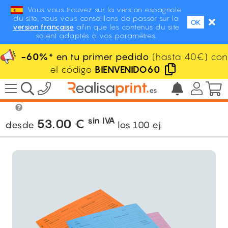
Vous vous trouvez sur la version espagnole
du site, nous vous conseillons de passer sur la
OK
version française
afin que les contenus du site
soient adaptés à vos paramètres.
-60%
* en tu primer pedido
(hasta 40€) con
el código
BIENVENIDO60
/
Imprenta
/
Soporte administrativo
/
Carpeta administrativa
sin IVA
53.00
€
desde
los
100
ej.