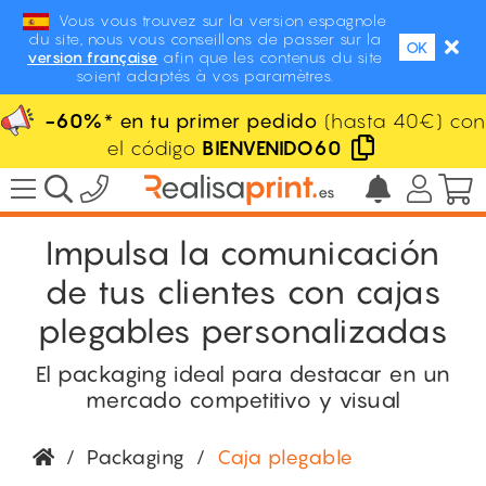
Vous vous trouvez sur la version espagnole
du site, nous vous conseillons de passer sur la
OK
version française
afin que les contenus du site
soient adaptés à vos paramètres.
-60%
* en tu primer pedido
(hasta 40€) con
el código
BIENVENIDO60
Impulsa la comunicación
de tus clientes con cajas
plegables personalizadas
El packaging ideal para destacar en un
mercado competitivo y visual
/
Packaging
/
Caja plegable