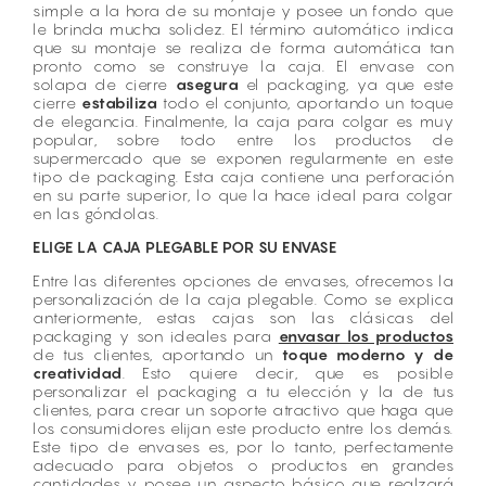
simple a la hora de su montaje y posee un fondo que
le brinda mucha solidez. El término automático indica
que su montaje se realiza de forma automática tan
pronto como se construye la caja. El envase con
solapa de cierre
asegura
el packaging, ya que este
cierre
estabiliza
todo el conjunto, aportando un toque
de elegancia. Finalmente, la caja para colgar es muy
popular, sobre todo entre los productos de
supermercado que se exponen regularmente en este
tipo de packaging. Esta caja contiene una perforación
en su parte superior, lo que la hace ideal para colgar
en las góndolas.
ELIGE LA CAJA PLEGABLE POR SU ENVASE
Entre las diferentes opciones de envases, ofrecemos la
personalización de la caja plegable. Como se explica
anteriormente, estas cajas son las clásicas del
packaging y son ideales para
envasar los productos
de tus clientes, aportando un
toque moderno y de
creatividad
. Esto quiere decir, que es posible
personalizar el packaging a tu elección y la de tus
clientes, para crear un soporte atractivo que haga que
los consumidores elijan este producto entre los demás.
Este tipo de envases es, por lo tanto, perfectamente
adecuado para objetos o productos en grandes
cantidades y posee un aspecto básico que realzará