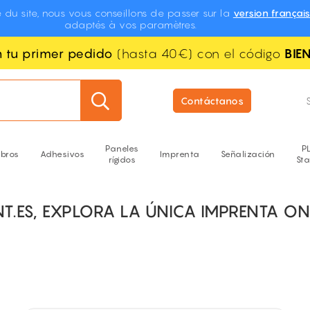
 du site, nous vous conseillons de passer sur la
version françai
adaptés à vos paramètres.
n tu primer pedido
(hasta 40€) con el código
BIE
Contáctanos
Paneles
P
ibros
Adhesivos
Imprenta
Señalización
rígidos
St
NT.ES, EXPLORA LA ÚNICA IMPRENTA O