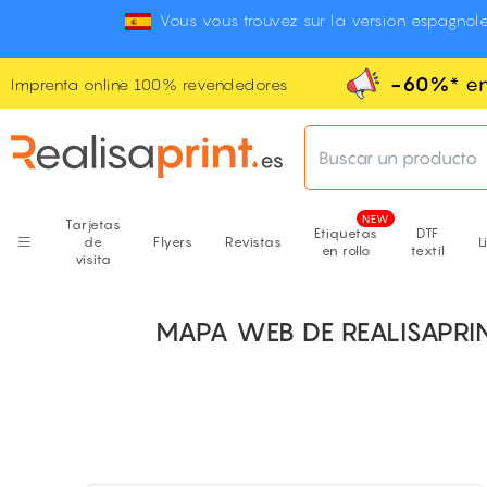
Vous vous trouvez sur la version espagnole
-60%
* e
Imprenta online 100% revendedores
Buscar un producto
Tarjetas
Etiquetas
DTF
de
Flyers
Revistas
L
en rollo
textil
visita
MAPA WEB DE REALISAPRI