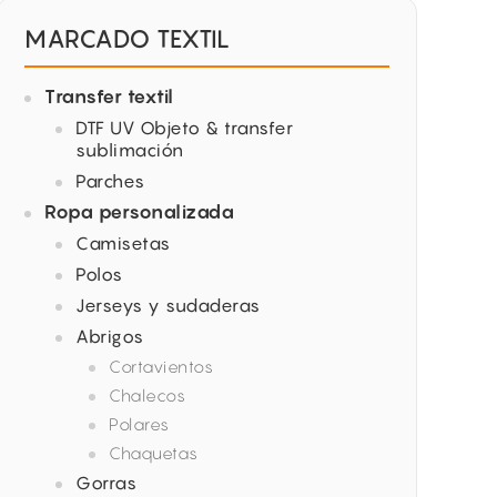
MARCADO TEXTIL
Transfer textil
DTF UV Objeto & transfer
sublimación
Parches
Ropa personalizada
Camisetas
Polos
Jerseys y sudaderas
Abrigos
Cortavientos
Chalecos
Polares
Chaquetas
Gorras