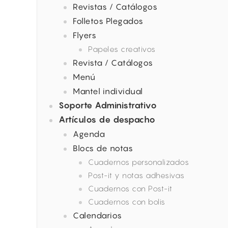
Revistas / Catálogos
Folletos Plegados
Flyers
Papeles creativos
Revista / Catálogos
Menú
Mantel individual
Soporte Administrativo
Artículos de despacho
Agenda
Blocs de notas
Cuadernos personalizados
Post-it y notas adhesivas
Cuadernos con Post-it
Cuadernos con bolis
Calendarios