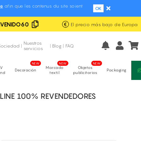
se
afin que les contenus du site soient
OK
NVENIDO60
El precio más bajo de Europa
Envío gratis y con marca blanca
Fabricación propia
Nuestros
Sociedad
|
|
Blog
|
FAQ
servicios
LV
Marcado
Objetos
Decoración
Packaging
and
textil
publicitarios
NLINE 100% REVENDEDORES