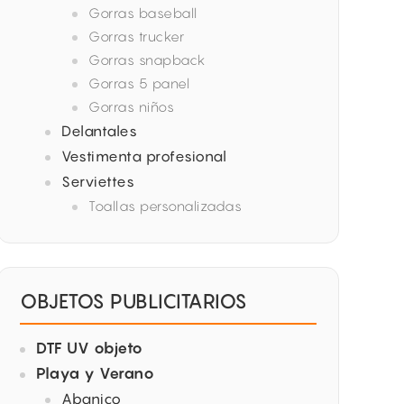
Gorras baseball
Gorras trucker
Gorras snapback
Gorras 5 panel
Gorras niños
Delantales
Vestimenta profesional
Serviettes
Toallas personalizadas
OBJETOS PUBLICITARIOS
DTF UV objeto
Playa y Verano
Abanico