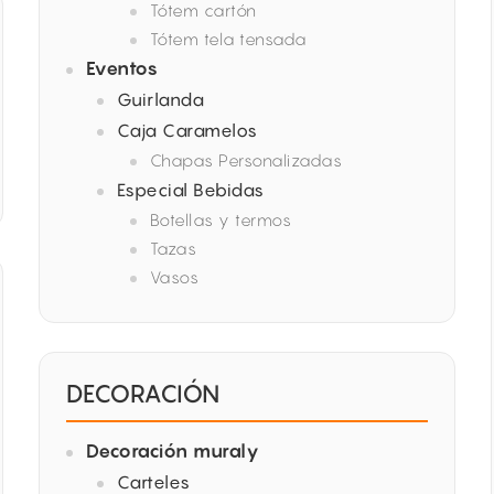
Tótem cartón
Tótem tela tensada
Eventos
Guirlanda
Caja Caramelos
Chapas Personalizadas
Especial Bebidas
Botellas y termos
Tazas
Vasos
DECORACIÓN
Decoración muraly
Carteles