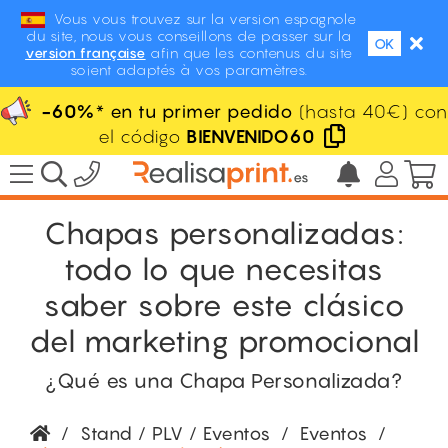
Vous vous trouvez sur la version espagnole
du site, nous vous conseillons de passer sur la
OK
version française
afin que les contenus du site
soient adaptés à vos paramètres.
-60%
* en tu primer pedido
(hasta 40€) con
el código
BIENVENIDO60
Chapas personalizadas:
todo lo que necesitas
saber sobre este clásico
del marketing promocional
¿Qué es una Chapa Personalizada?
/
Stand / PLV / Eventos
/
Eventos
/