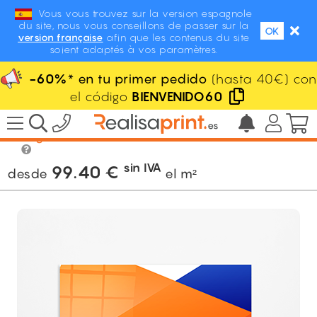
Vous vous trouvez sur la version espagnole
du site, nous vous conseillons de passer sur la
OK
version française
afin que les contenus du site
soient adaptés à vos paramètres.
-60%
* en tu primer pedido
(hasta 40€) con
el código
BIENVENIDO60
/
Señalización
/
Paneles rígidos
/
Plexiglas 10mm
sin IVA
99.40
€
desde
el m²