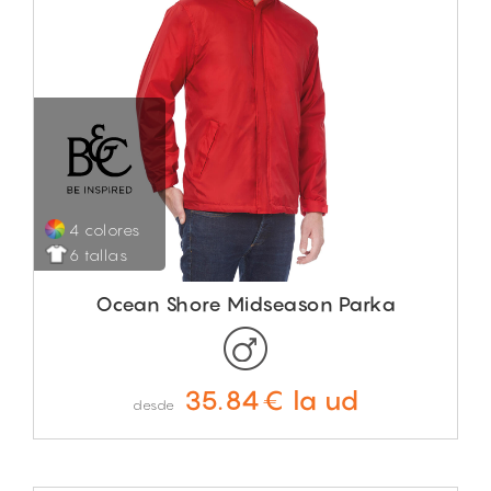
4 colores
6 tallas
Ocean Shore Midseason Parka
35.84€ la ud
desde