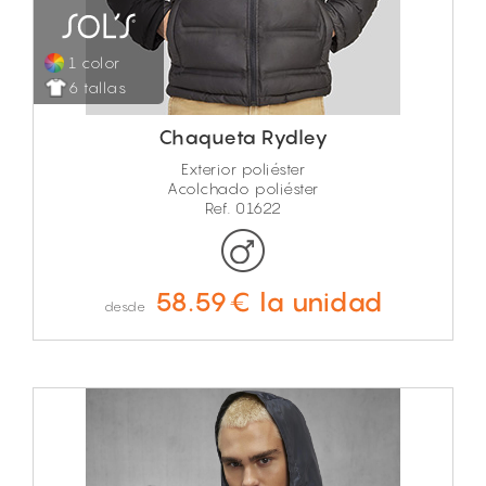
1 color
6 tallas
Chaqueta Rydley
Exterior poliéster
Acolchado poliéster
Ref. 01622
58.59€ la unidad
desde