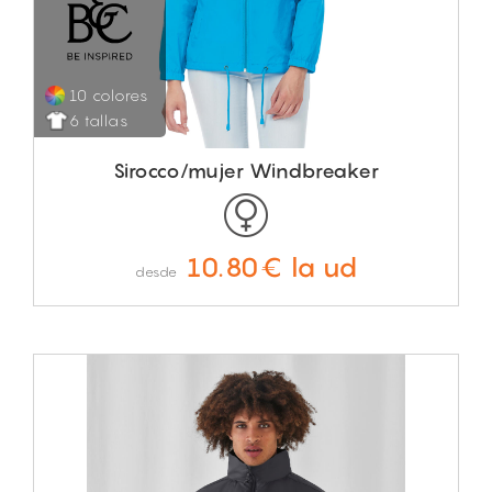
10 colores
6 tallas
Sirocco/mujer Windbreaker
10.80€ la ud
desde