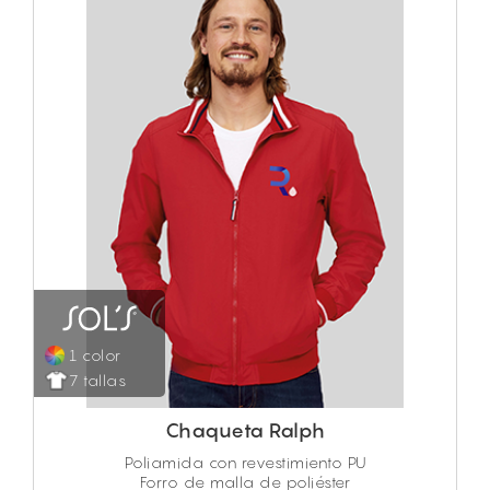
1 color
7 tallas
Chaqueta Ralph
Poliamida con revestimiento PU
Forro de malla de poliéster