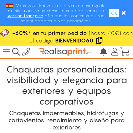
Vous vous trouvez sur la version espagnole
du site, nous vous conseillons de passer sur la
OK
version française
afin que les contenus du site
soient adaptés à vos paramètres.
-60%
* en tu primer pedido
(hasta 40€) con
el código
BIENVENIDO60
Chaquetas personalizadas:
visibilidad y elegancia para
exteriores y equipos
corporativos
Chaquetas impermeables, hidrófugas y
cortavientos: rendimiento y diseño para
exteriores