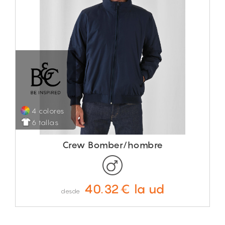
4 colores
6 tallas
Crew Bomber/hombre
40.32€ la ud
desde