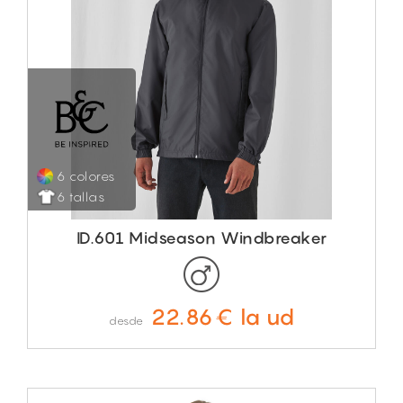
6 colores
6 tallas
ID.601 Midseason Windbreaker
22.86€ la ud
desde