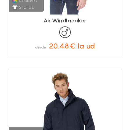
7 colores
6 tallas
Air Windbreaker
20.48€ la ud
desde