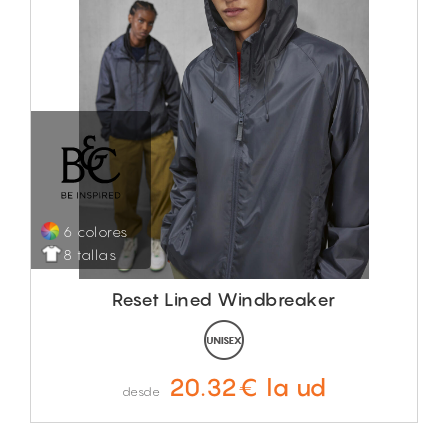
6 colores
8 tallas
Reset Lined Windbreaker
20.32€ la ud
desde