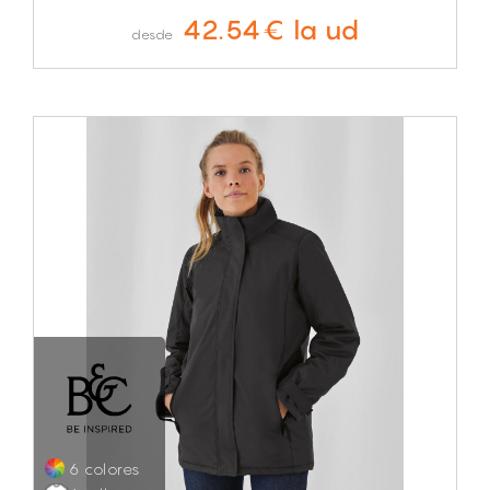
42.54€ la ud
desde
6 colores