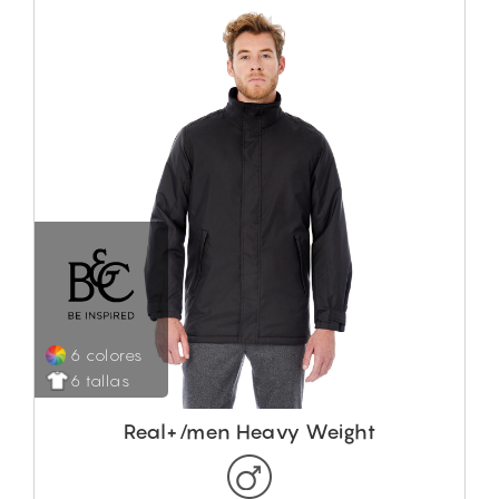
6 colores
6 tallas
Real+/men Heavy Weight