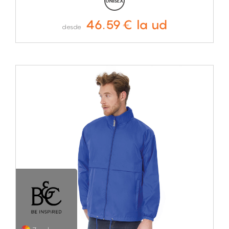
46.59€ la ud
desde