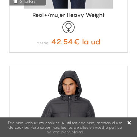
6 tallas
Real+/mujer Heavy Weight
42.54€ la ud
desde
Este sitio web utiliza cookies. Al utilizar este sitio, aceptas el uso
de cookies. Para saber más, lee los detalles en nuestra
política
de confidencialidad
.