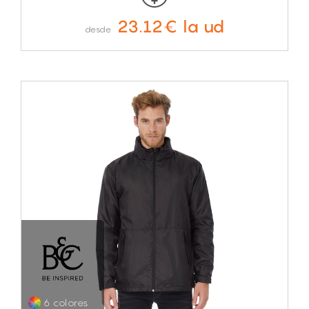
23.12€ la ud
desde
6 colores