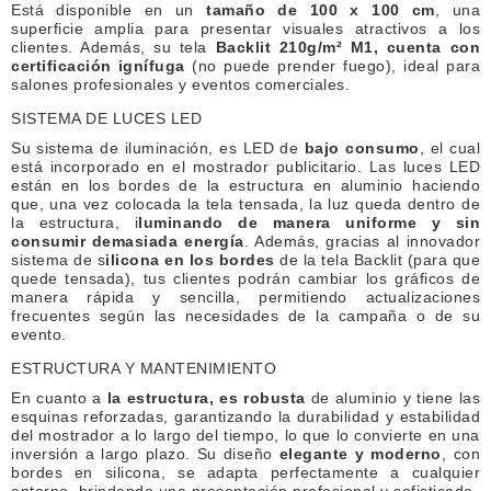
Está disponible en un
tamaño de 100 x 100 cm
, una
superficie amplia para presentar visuales atractivos a los
clientes. Además, su tela
Backlit 210g/m² M1, cuenta con
certificación ignífuga
(no puede prender fuego), ideal para
salones profesionales y eventos comerciales.
SISTEMA DE LUCES LED
Su sistema de iluminación, es LED de
bajo consumo
, el cual
está incorporado en el mostrador publicitario. Las luces LED
están en los bordes de la estructura en aluminio haciendo
que, una vez colocada la tela tensada, la luz queda dentro de
la estructura, i
luminando de manera uniforme y sin
consumir demasiada energía
. Además, gracias al innovador
sistema de s
ilicona en los bordes
de la tela Backlit (para que
quede tensada), tus clientes podrán cambiar los gráficos de
manera rápida y sencilla, permitiendo actualizaciones
frecuentes según las necesidades de la campaña o de su
evento.
ESTRUCTURA Y MANTENIMIENTO
En cuanto a
la estructura, es robusta
de aluminio y tiene las
esquinas reforzadas, garantizando la durabilidad y estabilidad
del mostrador a lo largo del tiempo, lo que lo convierte en una
inversión a largo plazo. Su diseño
elegante y moderno
, con
bordes en silicona, se adapta perfectamente a cualquier