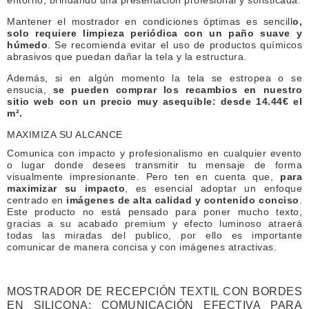
entorno, brindando una presentación profesional y sofisticada.
Mantener el mostrador en condiciones óptimas es sencill
o,
solo requiere limpieza periódica con un paño suave y
húmedo
. Se recomienda evitar el uso de productos químicos
abrasivos que puedan dañar la tela y la estructura.
Además, si en algún momento la tela se estropea o se
ensucia,
se pueden
comprar los recambios
en nuestro
sitio web con un precio muy asequible: desde 14.44€ el
m².
MAXIMIZA SU ALCANCE
Comunica con impacto y profesionalismo en cualquier evento
o lugar donde desees transmitir tu mensaje de forma
visualmente impresionante. Pero ten en cuenta que,
para
maximizar su impacto
, es esencial adoptar un enfoque
centrado en
imágenes de alta calidad y contenido conciso
.
Este producto no está pensado para poner mucho texto,
gracias a su acabado premium y efecto luminoso atraerá
todas las miradas del publico, por ello es importante
comunicar de manera concisa y con imágenes atractivas.
MOSTRADOR DE RECEPCIÓN TEXTIL CON BORDES
EN SILICONA: COMUNICACIÓN EFECTIVA PARA