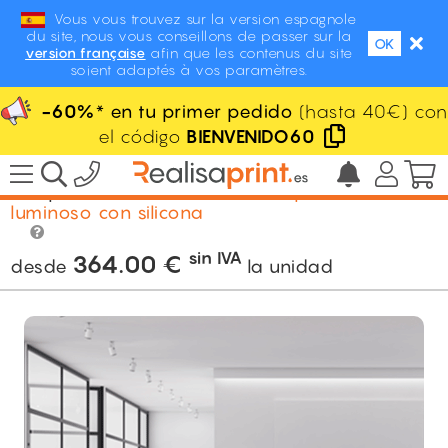
Vous vous trouvez sur la version espagnole
du site, nous vous conseillons de passer sur la
OK
version française
afin que les contenus du site
soient adaptés à vos paramètres.
-60%
* en tu primer pedido
(hasta 40€) con
el código
BIENVENIDO60
/
Expositores / Displays
/
Mostradores de
recepción
/
Mostrador de recepción textil
luminoso con silicona
sin IVA
364.00
€
desde
la unidad