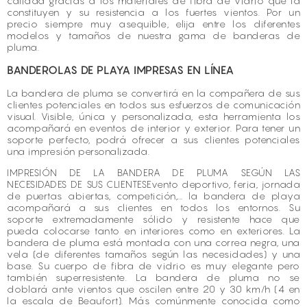
calidad gracias a los materiales de fibra de vidrio que la
constituyen y su resistencia a los fuertes vientos. Por un
precio siempre muy asequible, elija entre los diferentes
modelos y tamaños de nuestra gama de banderas de
pluma.
BANDEROLAS DE PLAYA IMPRESAS EN LÍNEA
La bandera de pluma se convertirá en la compañera de sus
clientes potenciales en todos sus esfuerzos de comunicación
visual. Visible, única y personalizada, esta herramienta los
acompañará en eventos de interior y exterior. Para tener un
soporte perfecto, podrá ofrecer a sus clientes potenciales
una impresión personalizada.
IMPRESIÓN DE LA BANDERA DE PLUMA SEGÚN LAS
NECESIDADES DE SUS CLIENTESEvento deportivo, feria, jornada
de puertas abiertas, competición,... la bandera de playa
acompañará a sus clientes en todos los entornos. Su
soporte extremadamente sólido y resistente hace que
pueda colocarse tanto en interiores como en exteriores. La
bandera de pluma está montada con una correa negra, una
vela (de diferentes tamaños según las necesidades) y una
base. Su cuerpo de fibra de vidrio es muy elegante pero
también superresistente. La bandera de pluma no se
doblará ante vientos que oscilen entre 20 y 30 km/h (4 en
la escala de Beaufort). Más comúnmente conocida como