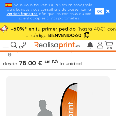
Vous vous trouvez sur la version espagnole
du site, nous vous conseillons de passer sur la
OK
version française
afin que les contenus du site
soient adaptés à vos paramètres.
-60%
* en tu primer pedido
(hasta 40€) con
el código
BIENVENIDO60
/
Stand / PLV / Eventos
/
Expositores /
Displays
/
Banderola de playa
sin IVA
78.00
€
desde
la unidad