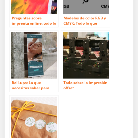
Preguntas sobre
Modelos de color RGB y
imprenta online: todo lo
CMYK: Todo lo que
que necesitas saber
necesitas saber
Roll-ups: Lo que
Todo sobre la impresión
necesitas saber para
offset
elegir el mejor