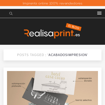
Imprenta online 100% revendedores
POSTS TAGGED
: ‘ACABADOSIMPRESION’