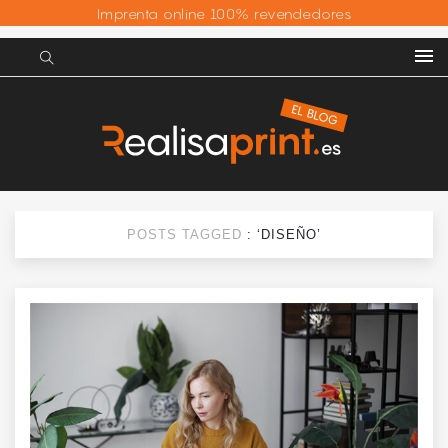
Imprenta online 100% revendedores
POSTS TAGGED
: ‘DISEÑO’