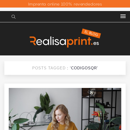
Imprenta online 100% revendedores
POSTS TAGGED
: ‘CODIGOSQR’